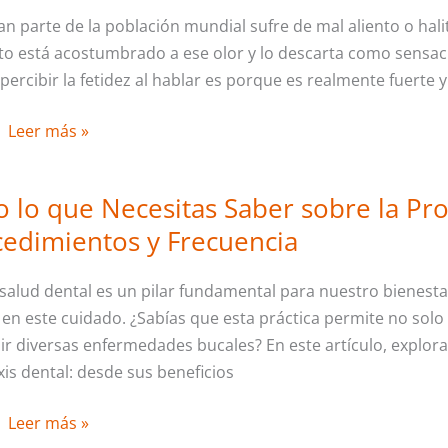
an parte de la población mundial sufre de mal aliento o hali
–
ato está acostumbrado a ese olor y lo descarta como sensac
Elimina
a percibir la fetidez al hablar es porque es realmente fuerte
la
Halitosis
Leer más »
 lo que Necesitas Saber sobre la Prof
Todo
lo
edimientos y Frecuencia
que
Necesitas
 salud dental es un pilar fundamental para nuestro bienestar 
Saber
l en este cuidado. ¿Sabías que esta práctica permite no sol
sobre
ir diversas enfermedades bucales? En este artículo, explor
la
xis dental: desde sus beneficios
Profilaxis
Dental:
Leer más »
Beneficios,