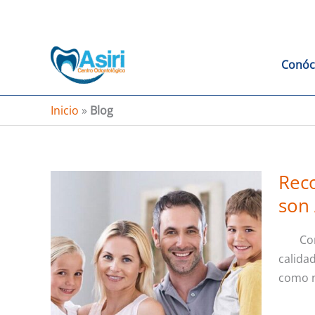
Ir
al
contenido
Conóc
Inicio
»
Blog
Reco
son 
Co
calida
como n