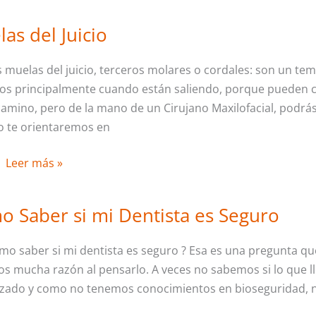
Procedimientos
as del Juicio
Muelas
y
del
Frecuencia
s muelas del juicio, terceros molares o cordales: son un t
Juicio
os principalmente cuando están saliendo, porque pueden ca
camino, pero de la mano de un Cirujano Maxilofacial, podrá
lo te orientaremos en
Leer más »
 Saber si mi Dentista es Seguro
Cómo
Saber
mo saber si mi dentista es seguro ? Esa es una pregunta que
si
s mucha razón al pensarlo. A veces no sabemos si lo que ll
mi
lizado y como no tenemos conocimientos en bioseguridad,
Dentista
es