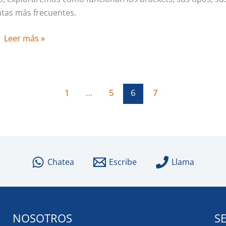
tas más frecuentes.
Leer más »
1
…
5
6
7
Chatea
Escribe
Llama
NOSOTROS
S