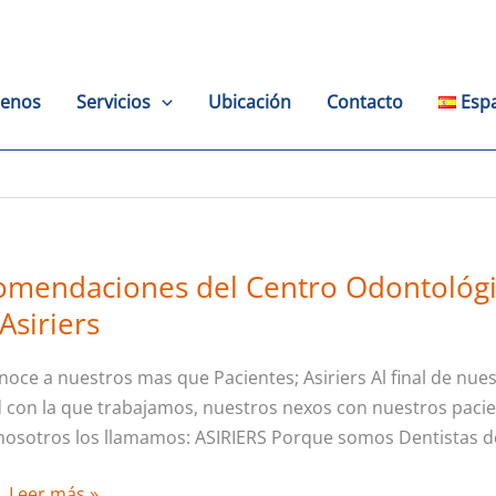
enos
Servicios
Ubicación
Contacto
Esp
mendaciones del Centro Odontológic
Recomendaciones
del
Asiriers
Centro
Odontológico
noce a nuestros mas que Pacientes; Asiriers Al final de nues
Asiri
d con la que trabajamos, nuestros nexos con nuestros paci
Mas
osotros los llamamos: ASIRIERS Porque somos Dentistas de 
que
Pacientes;
Leer más »