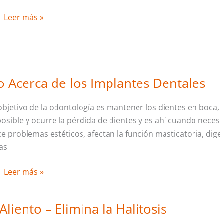
Leer más »
 Acerca de los Implantes Dentales
Todo
Acerca
 objetivo de la odontología es mantener los dientes en boc
de
posible y ocurre la pérdida de dientes y es ahí cuando neces
los
 problemas estéticos, afectan la función masticatoria, diges
Implantes
as
Dentales
Leer más »
Aliento – Elimina la Halitosis
Mal
Aliento