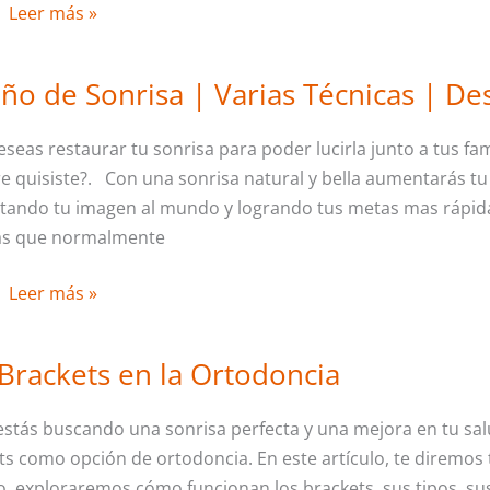
Leer más »
Seguro
ño de Sonrisa | Varias Técnicas | De
Diseño
de
eseas restaurar tu sonrisa para poder lucirla junto a tus fa
Sonrisa
e quisiste?. Con una sonrisa natural y bella aumentarás tu
|
tando tu imagen al mundo y logrando tus metas mas rápida
Varias
as que normalmente
Técnicas
|
Leer más »
Descubre
Cual
Necesitas
Brackets en la Ortodoncia
Los
Brackets
 estás buscando una sonrisa perfecta y una mejora en tu s
en
ts como opción de ortodoncia. En este artículo, te diremos 
la
lo, exploraremos cómo funcionan los brackets, sus tipos, su
Ortodoncia