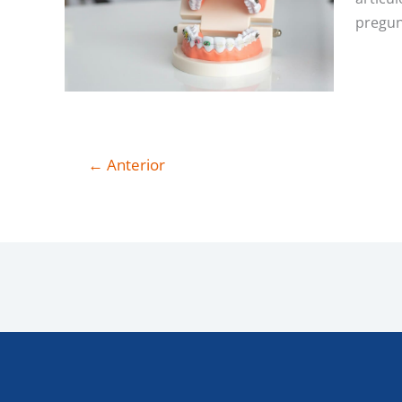
pregun
←
Anterior