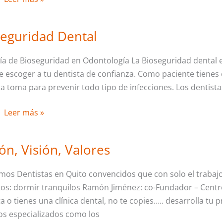
son
Asiriers
seguridad Dental
Bioseguridad
Dental
ía de Bioseguridad en Odontología La Bioseguridad dental e
e escoger a tu dentista de confianza. Como paciente tienes
ta toma para prevenir todo tipo de infecciones. Los dentist
Leer más »
ón, Visión, Valores
Misión,
Visión,
mos Dentistas en Quito convencidos que con solo el trabajo
Valores
itos: dormir tranquilos Ramón Jiménez: co-Fundador – Centr
a o tienes una clínica dental, no te copies….. desarrolla tu 
ios especializados como los