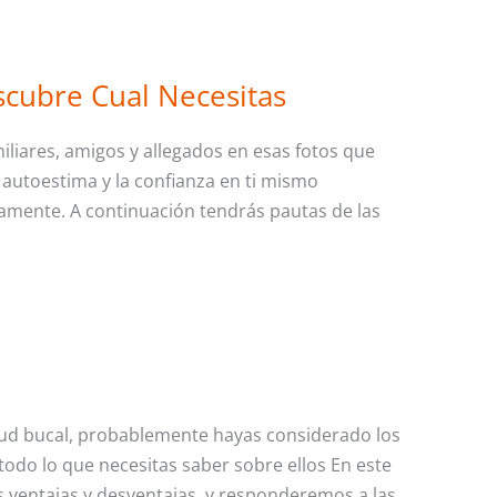
scubre Cual Necesitas
miliares, amigos y allegados en esas fotos que
 autoestima y la confianza en ti mismo
mente. A continuación tendrás pautas de las
alud bucal, probablemente hayas considerado los
todo lo que necesitas saber sobre ellos En este
s ventajas y desventajas, y responderemos a las